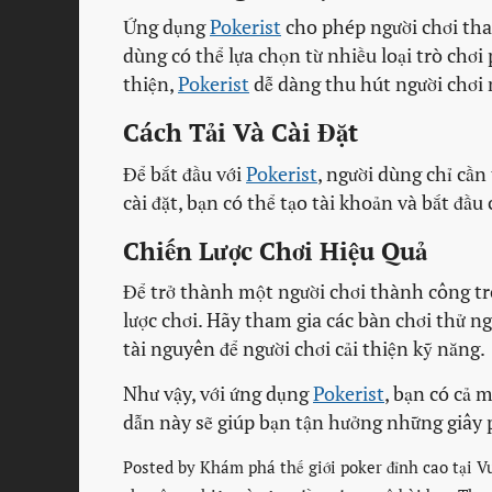
Ứng dụng
Pokerist
cho phép người chơi tha
dùng có thể lựa chọn từ nhiều loại trò chơ
thiện,
Pokerist
dễ dàng thu hút người chơi 
Cách Tải Và Cài Đặt
Để bắt đầu với
Pokerist
, người dùng chỉ cần
cài đặt, bạn có thể tạo tài khoản và bắt đầu 
Chiến Lược Chơi Hiệu Quả
Để trở thành một người chơi thành công t
lược chơi. Hãy tham gia các bàn chơi thử n
tài nguyên để người chơi cải thiện kỹ năng.
Như vậy, với ứng dụng
Pokerist
, bạn có cả 
dẫn này sẽ giúp bạn tận hưởng những giây 
Posted by
Khám phá thế giới poker đỉnh cao tại V